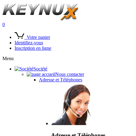
0
Votre panier
Identifiez-vous
Inscription en ligne
Menu
Société
Nous contacter
Adresse et Téléphones
Adresse et Téléphones