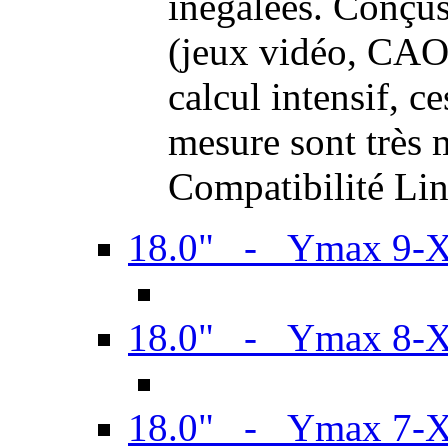
inégalées. Conçus
(jeux vidéo, CAO,
calcul intensif, c
mesure sont très m
Compatibilité Li
18.0" - Ymax 9-
18.0" - Ymax 8-
18.0" - Ymax 7-