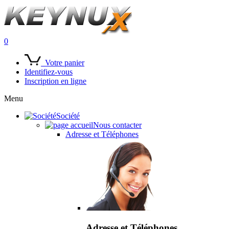
0
Votre panier
Identifiez-vous
Inscription en ligne
Menu
Société
Nous contacter
Adresse et Téléphones
Adresse et Téléphones