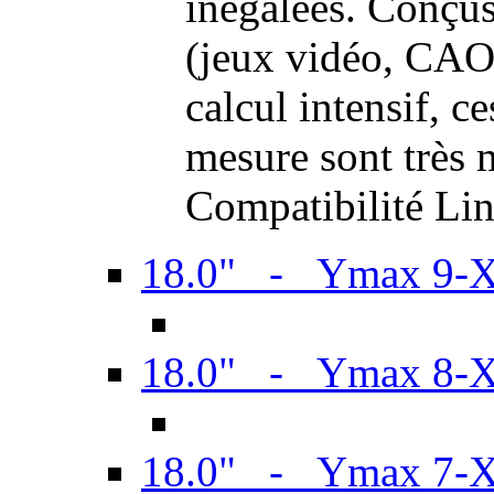
inégalées. Conçus
(jeux vidéo, CAO,
calcul intensif, c
mesure sont très m
Compatibilité Li
18.0" - Ymax 9-
18.0" - Ymax 8-
18.0" - Ymax 7-