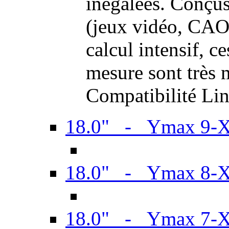
inégalées. Conçus
(jeux vidéo, CAO,
calcul intensif, c
mesure sont très m
Compatibilité Li
18.0" - Ymax 9-
18.0" - Ymax 8-
18.0" - Ymax 7-