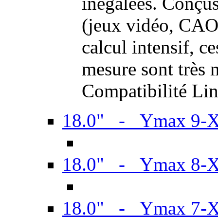
inégalées. Conçus
(jeux vidéo, CAO,
calcul intensif, c
mesure sont très m
Compatibilité Li
18.0" - Ymax 9-
18.0" - Ymax 8-
18.0" - Ymax 7-