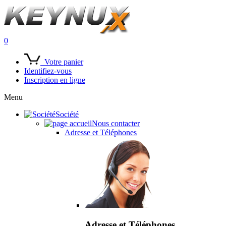
0
Votre panier
Identifiez-vous
Inscription en ligne
Menu
Société
Nous contacter
Adresse et Téléphones
Adresse et Téléphones