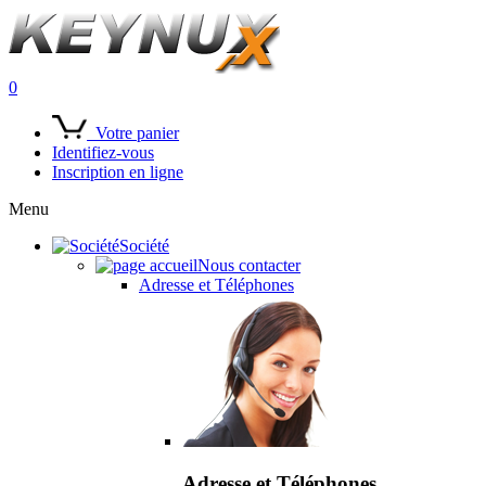
0
Votre panier
Identifiez-vous
Inscription en ligne
Menu
Société
Nous contacter
Adresse et Téléphones
Adresse et Téléphones