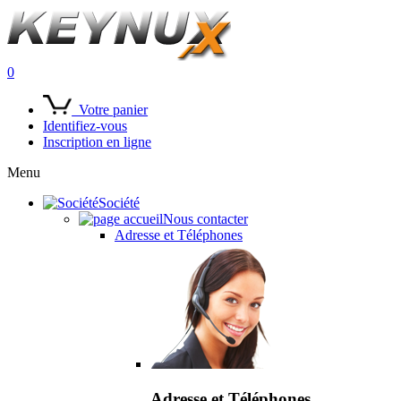
0
Votre panier
Identifiez-vous
Inscription en ligne
Menu
Société
Nous contacter
Adresse et Téléphones
Adresse et Téléphones