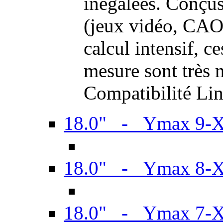
inégalées. Conçus
(jeux vidéo, CAO,
calcul intensif, c
mesure sont très m
Compatibilité Li
18.0" - Ymax 9-
18.0" - Ymax 8-
18.0" - Ymax 7-