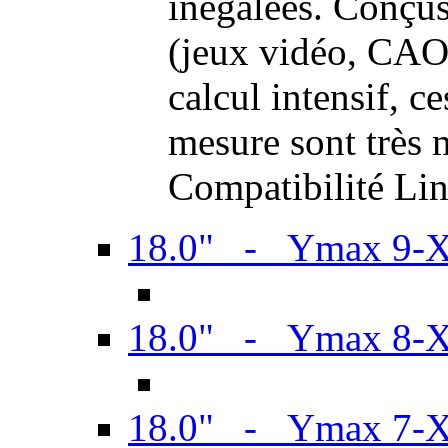
inégalées. Conçus
(jeux vidéo, CAO,
calcul intensif, c
mesure sont très m
Compatibilité Li
18.0" - Ymax 9-
18.0" - Ymax 8-
18.0" - Ymax 7-