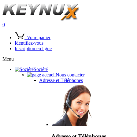
0
Votre panier
Identifiez-vous
Inscription en ligne
Menu
Société
Nous contacter
Adresse et Téléphones
Adresse et Téléphones