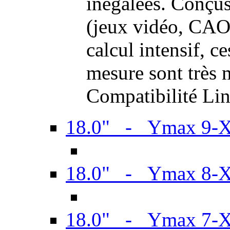
inégalées. Conçus
(jeux vidéo, CAO,
calcul intensif, c
mesure sont très m
Compatibilité Li
18.0" - Ymax 9-
18.0" - Ymax 8-
18.0" - Ymax 7-