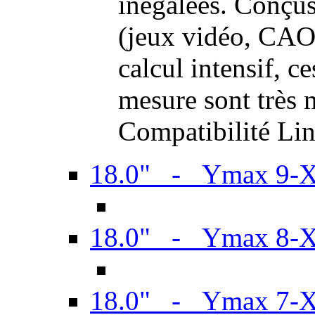
inégalées. Conçus
(jeux vidéo, CAO,
calcul intensif, c
mesure sont très m
Compatibilité Li
18.0" - Ymax 9-
18.0" - Ymax 8-
18.0" - Ymax 7-