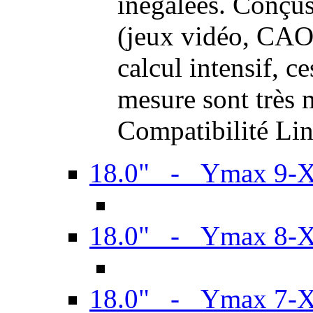
inégalées. Conçus
(jeux vidéo, CAO,
calcul intensif, c
mesure sont très m
Compatibilité Li
18.0" - Ymax 9-
18.0" - Ymax 8-
18.0" - Ymax 7-