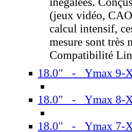
inégalées. Conçus
(jeux vidéo, CAO,
calcul intensif, c
mesure sont très m
Compatibilité Li
18.0" - Ymax 9-
18.0" - Ymax 8-
18.0" - Ymax 7-