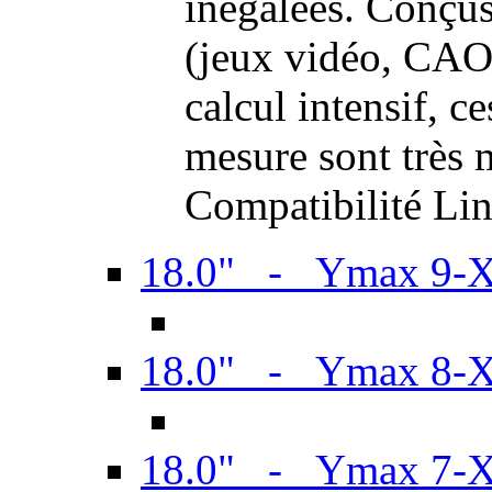
inégalées. Conçus
(jeux vidéo, CAO,
calcul intensif, c
mesure sont très m
Compatibilité Li
18.0" - Ymax 9-
18.0" - Ymax 8-
18.0" - Ymax 7-