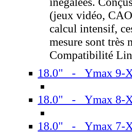
inégalées. Conçus
(jeux vidéo, CAO,
calcul intensif, c
mesure sont très m
Compatibilité Li
18.0" - Ymax 9-
18.0" - Ymax 8-
18.0" - Ymax 7-