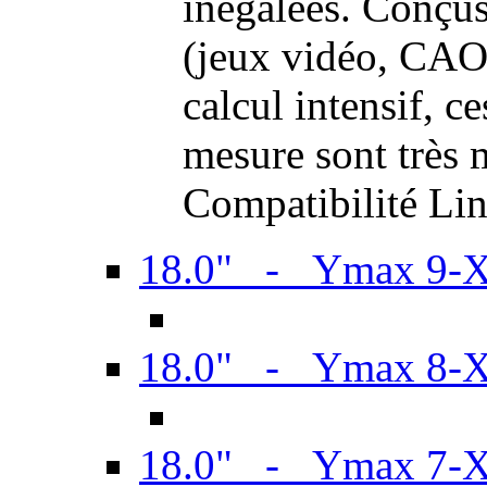
inégalées. Conçus
(jeux vidéo, CAO,
calcul intensif, c
mesure sont très m
Compatibilité Li
18.0" - Ymax 9-
18.0" - Ymax 8-
18.0" - Ymax 7-