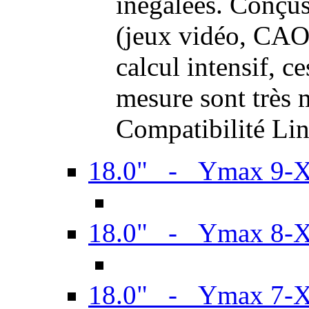
inégalées. Conçus
(jeux vidéo, CAO,
calcul intensif, c
mesure sont très m
Compatibilité Li
18.0" - Ymax 9-
18.0" - Ymax 8-
18.0" - Ymax 7-