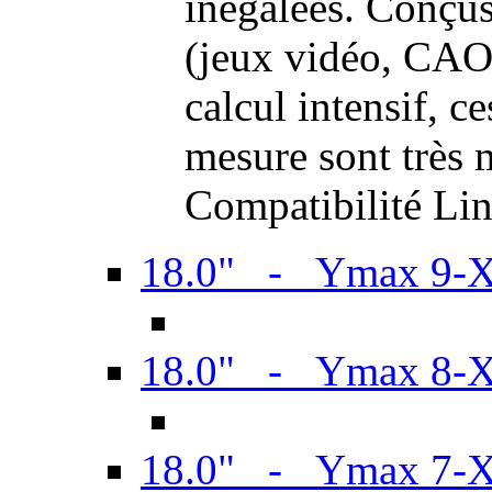
inégalées. Conçus
(jeux vidéo, CAO,
calcul intensif, c
mesure sont très m
Compatibilité Li
18.0" - Ymax 9-
18.0" - Ymax 8-
18.0" - Ymax 7-