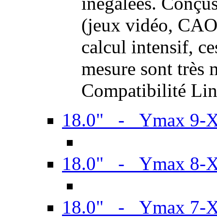
inégalées. Conçus
(jeux vidéo, CAO,
calcul intensif, c
mesure sont très m
Compatibilité Li
18.0" - Ymax 9-
18.0" - Ymax 8-
18.0" - Ymax 7-