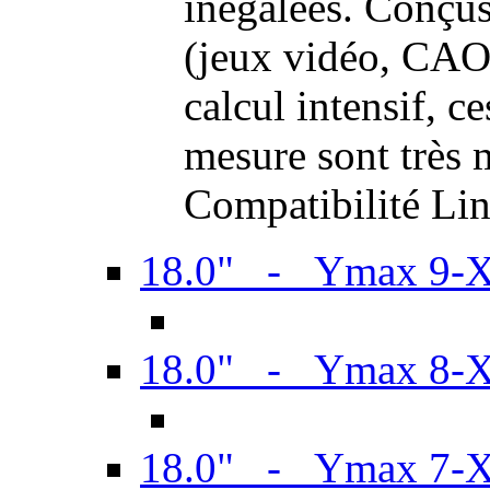
inégalées. Conçus
(jeux vidéo, CAO,
calcul intensif, c
mesure sont très m
Compatibilité Li
18.0" - Ymax 9-
18.0" - Ymax 8-
18.0" - Ymax 7-