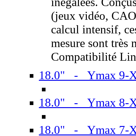
inégalées. Conçus
(jeux vidéo, CAO,
calcul intensif, c
mesure sont très m
Compatibilité Li
18.0" - Ymax 9-
18.0" - Ymax 8-
18.0" - Ymax 7-