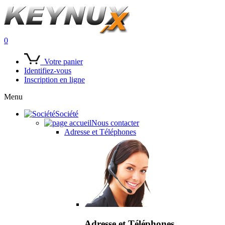
0
Votre panier
Identifiez-vous
Inscription en ligne
Menu
Société
Nous contacter
Adresse et Téléphones
Adresse et Téléphones