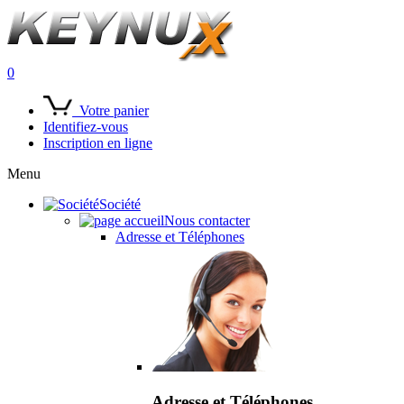
0
Votre panier
Identifiez-vous
Inscription en ligne
Menu
Société
Nous contacter
Adresse et Téléphones
Adresse et Téléphones