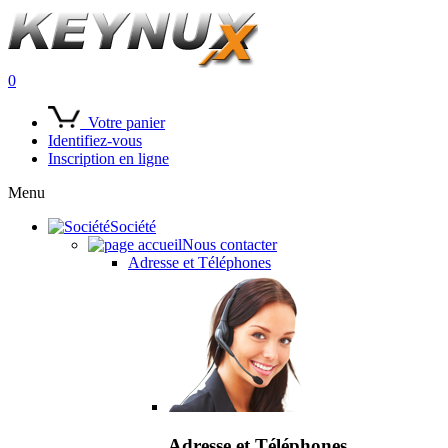
0
Votre panier
Identifiez-vous
Inscription en ligne
Menu
Société
Nous contacter
Adresse et Téléphones
Adresse et Téléphones