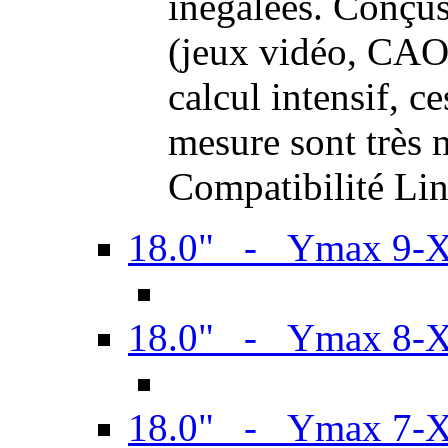
inégalées. Conçus
(jeux vidéo, CAO,
calcul intensif, c
mesure sont très m
Compatibilité Li
18.0" - Ymax 9-
18.0" - Ymax 8-
18.0" - Ymax 7-