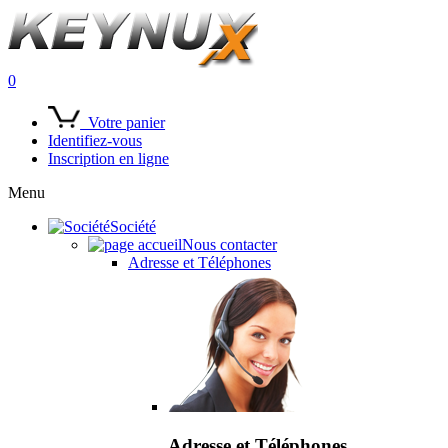
0
Votre panier
Identifiez-vous
Inscription en ligne
Menu
Société
Nous contacter
Adresse et Téléphones
Adresse et Téléphones