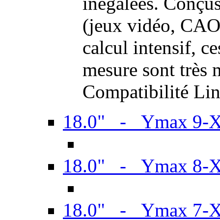
inégalées. Conçus
(jeux vidéo, CAO,
calcul intensif, c
mesure sont très m
Compatibilité Li
18.0" - Ymax 9-
18.0" - Ymax 8-
18.0" - Ymax 7-