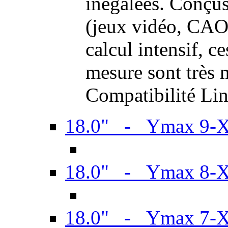
inégalées. Conçus
(jeux vidéo, CAO,
calcul intensif, c
mesure sont très m
Compatibilité Li
18.0" - Ymax 9-
18.0" - Ymax 8-
18.0" - Ymax 7-