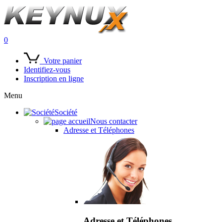
0
Votre panier
Identifiez-vous
Inscription en ligne
Menu
Société
Nous contacter
Adresse et Téléphones
Adresse et Téléphones