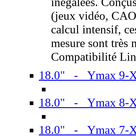
inégalées. Conçus
(jeux vidéo, CAO,
calcul intensif, c
mesure sont très m
Compatibilité Li
18.0" - Ymax 9-
18.0" - Ymax 8-
18.0" - Ymax 7-