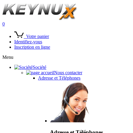
0
Votre panier
Identifiez-vous
Inscription en ligne
Menu
Société
Nous contacter
Adresse et Téléphones
Adresse et Téléphones