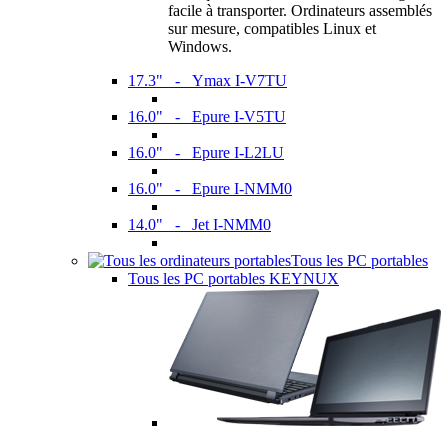
facile à transporter. Ordinateurs assemblés
sur mesure, compatibles Linux et
Windows.
17.3" - Ymax I-V7TU
16.0" - Epure I-V5TU
16.0" - Epure I-L2LU
16.0" - Epure I-NMM0
14.0" - Jet I-NMM0
Tous les PC portables
Tous les PC portables KEYNUX