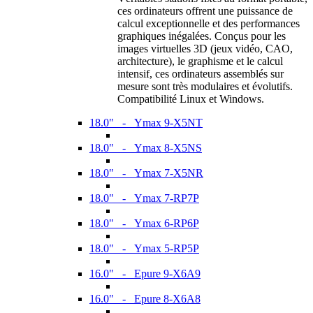
ces ordinateurs offrent une puissance de
calcul exceptionnelle et des performances
graphiques inégalées. Conçus pour les
images virtuelles 3D (jeux vidéo, CAO,
architecture), le graphisme et le calcul
intensif, ces ordinateurs assemblés sur
mesure sont très modulaires et évolutifs.
Compatibilité Linux et Windows.
18.0" - Ymax 9-X5NT
18.0" - Ymax 8-X5NS
18.0" - Ymax 7-X5NR
18.0" - Ymax 7-RP7P
18.0" - Ymax 6-RP6P
18.0" - Ymax 5-RP5P
16.0" - Epure 9-X6A9
16.0" - Epure 8-X6A8