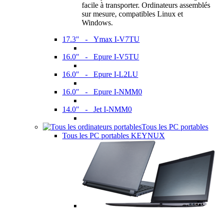
facile à transporter. Ordinateurs assemblés
sur mesure, compatibles Linux et
Windows.
17.3" - Ymax I-V7TU
16.0" - Epure I-V5TU
16.0" - Epure I-L2LU
16.0" - Epure I-NMM0
14.0" - Jet I-NMM0
Tous les PC portables
Tous les PC portables KEYNUX