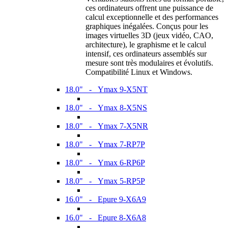
ces ordinateurs offrent une puissance de
calcul exceptionnelle et des performances
graphiques inégalées. Conçus pour les
images virtuelles 3D (jeux vidéo, CAO,
architecture), le graphisme et le calcul
intensif, ces ordinateurs assemblés sur
mesure sont très modulaires et évolutifs.
Compatibilité Linux et Windows.
18.0" - Ymax 9-X5NT
18.0" - Ymax 8-X5NS
18.0" - Ymax 7-X5NR
18.0" - Ymax 7-RP7P
18.0" - Ymax 6-RP6P
18.0" - Ymax 5-RP5P
16.0" - Epure 9-X6A9
16.0" - Epure 8-X6A8