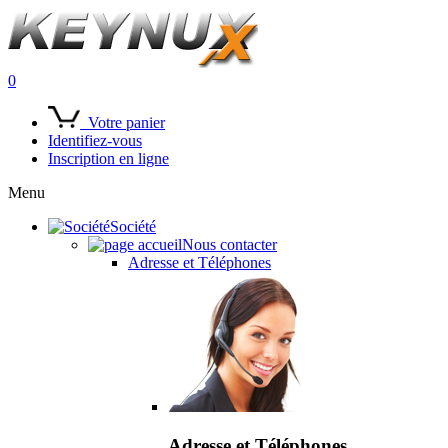
0
Votre panier
Identifiez-vous
Inscription en ligne
Menu
Société
Nous contacter
Adresse et Téléphones
Adresse et Téléphones