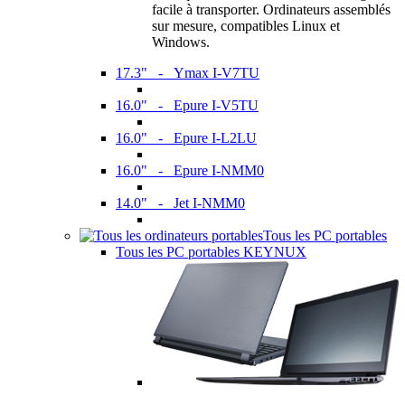
facile à transporter. Ordinateurs assemblés
sur mesure, compatibles Linux et
Windows.
17.3" - Ymax I-V7TU
16.0" - Epure I-V5TU
16.0" - Epure I-L2LU
16.0" - Epure I-NMM0
14.0" - Jet I-NMM0
Tous les PC portables
Tous les PC portables KEYNUX