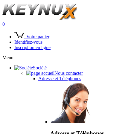
0
Votre panier
Identifiez-vous
Inscription en ligne
Menu
Société
Nous contacter
Adresse et Téléphones
Adresse et Téléphones