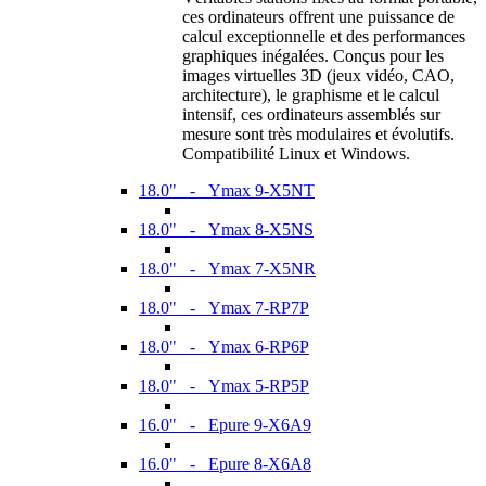
ces ordinateurs offrent une puissance de
calcul exceptionnelle et des performances
graphiques inégalées. Conçus pour les
images virtuelles 3D (jeux vidéo, CAO,
architecture), le graphisme et le calcul
intensif, ces ordinateurs assemblés sur
mesure sont très modulaires et évolutifs.
Compatibilité Linux et Windows.
18.0" - Ymax 9-X5NT
18.0" - Ymax 8-X5NS
18.0" - Ymax 7-X5NR
18.0" - Ymax 7-RP7P
18.0" - Ymax 6-RP6P
18.0" - Ymax 5-RP5P
16.0" - Epure 9-X6A9
16.0" - Epure 8-X6A8