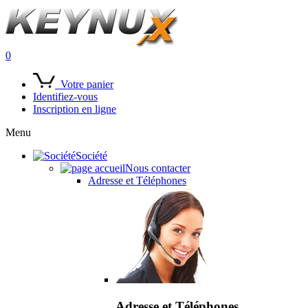
0
Votre panier
Identifiez-vous
Inscription en ligne
Menu
Société
Nous contacter
Adresse et Téléphones
Adresse et Téléphones