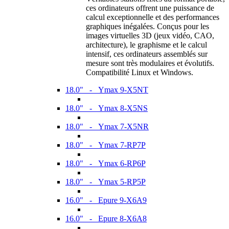
ces ordinateurs offrent une puissance de
calcul exceptionnelle et des performances
graphiques inégalées. Conçus pour les
images virtuelles 3D (jeux vidéo, CAO,
architecture), le graphisme et le calcul
intensif, ces ordinateurs assemblés sur
mesure sont très modulaires et évolutifs.
Compatibilité Linux et Windows.
18.0" - Ymax 9-X5NT
18.0" - Ymax 8-X5NS
18.0" - Ymax 7-X5NR
18.0" - Ymax 7-RP7P
18.0" - Ymax 6-RP6P
18.0" - Ymax 5-RP5P
16.0" - Epure 9-X6A9
16.0" - Epure 8-X6A8