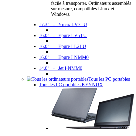
facile à transporter. Ordinateurs assemblés
sur mesure, compatibles Linux et
Windows.
17.3" - Ymax I-V7TU
16.0" - Epure I-V5TU
16.0" - Epure I-L2LU
16.0" - Epure I-NMM0
14.0" - Jet I-NMM0
Tous les PC portables
Tous les PC portables KEYNUX