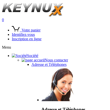
0
Votre panier
Identifiez-vous
Inscription en ligne
Menu
Société
Nous contacter
Adresse et Téléphones
Adresse et Téléphones