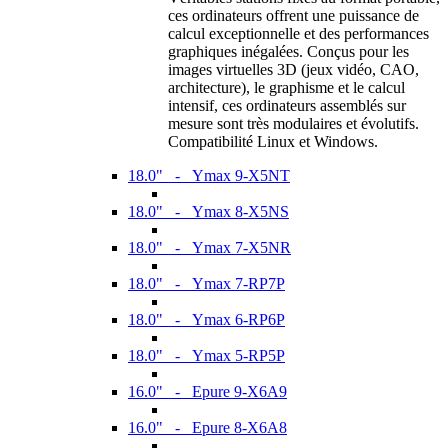
ces ordinateurs offrent une puissance de
calcul exceptionnelle et des performances
graphiques inégalées. Conçus pour les
images virtuelles 3D (jeux vidéo, CAO,
architecture), le graphisme et le calcul
intensif, ces ordinateurs assemblés sur
mesure sont très modulaires et évolutifs.
Compatibilité Linux et Windows.
18.0" - Ymax 9-X5NT
18.0" - Ymax 8-X5NS
18.0" - Ymax 7-X5NR
18.0" - Ymax 7-RP7P
18.0" - Ymax 6-RP6P
18.0" - Ymax 5-RP5P
16.0" - Epure 9-X6A9
16.0" - Epure 8-X6A8