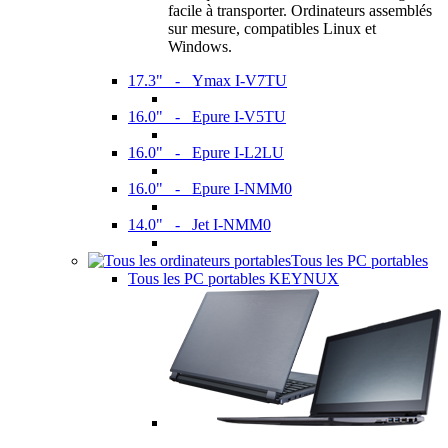
facile à transporter. Ordinateurs assemblés
sur mesure, compatibles Linux et
Windows.
17.3" - Ymax I-V7TU
16.0" - Epure I-V5TU
16.0" - Epure I-L2LU
16.0" - Epure I-NMM0
14.0" - Jet I-NMM0
Tous les PC portables
Tous les PC portables KEYNUX