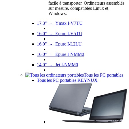
facile à transporter. Ordinateurs assemblés
sur mesure, compatibles Linux et
Windows.
17.3" - Ymax I-V7TU
16.0" - Epure I-V5TU
16.0" - Epure I-L2LU
16.0" - Epure I-NMM0
14.0" - Jet I-NMM0
Tous les PC portables
Tous les PC portables KEYNUX