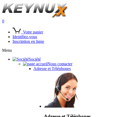
0
Votre panier
Identifiez-vous
Inscription en ligne
Menu
Société
Nous contacter
Adresse et Téléphones
Adresse et Téléphones