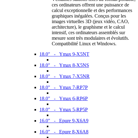
ces ordinateurs offrent une puissance de
calcul exceptionnelle et des performances
graphiques inégalées. Conçus pour les
images virtuelles 3D (jeux vidéo, CAO,
architecture), le graphisme et le calcul
intensif, ces ordinateurs assemblés sur
mesure sont très modulaires et évolutifs.
Compatibilité Linux et Windows.
18.0" - Ymax 9-X5NT
18.0" - Ymax 8-X5NS
18.0" - Ymax 7-X5NR
18.0" - Ymax 7-RP7P
18.0" - Ymax 6-RP6P
18.0" - Ymax 5-RP5P
16.0" - Epure 9-X6A9
16.0" - Epure 8-X6A8