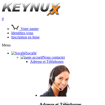
0
Votre panier
Identifiez-vous
Inscription en ligne
Menu
Société
Nous contacter
Adresse et Téléphones
Adresse et Téléphones