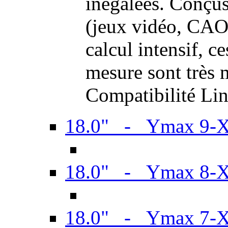
inégalées. Conçus
(jeux vidéo, CAO,
calcul intensif, c
mesure sont très m
Compatibilité Li
18.0" - Ymax 9-
18.0" - Ymax 8-
18.0" - Ymax 7-