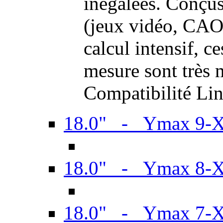
inégalées. Conçus
(jeux vidéo, CAO,
calcul intensif, c
mesure sont très m
Compatibilité Li
18.0" - Ymax 9-
18.0" - Ymax 8-
18.0" - Ymax 7-