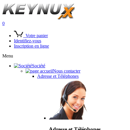
0
Votre panier
Identifiez-vous
Inscription en ligne
Menu
Société
Nous contacter
Adresse et Téléphones
Adresse et Téléphones