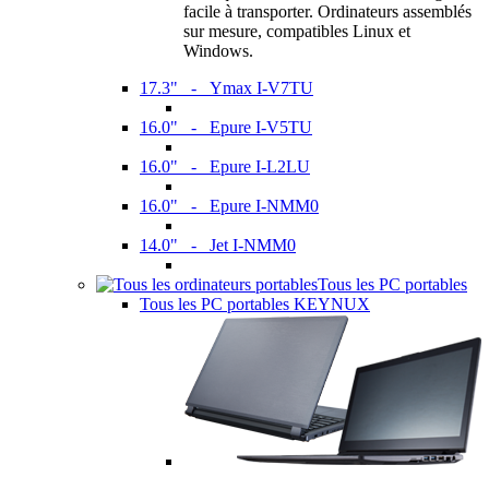
facile à transporter. Ordinateurs assemblés
sur mesure, compatibles Linux et
Windows.
17.3" - Ymax I-V7TU
16.0" - Epure I-V5TU
16.0" - Epure I-L2LU
16.0" - Epure I-NMM0
14.0" - Jet I-NMM0
Tous les PC portables
Tous les PC portables KEYNUX