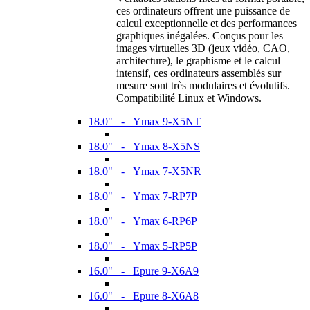
ces ordinateurs offrent une puissance de
calcul exceptionnelle et des performances
graphiques inégalées. Conçus pour les
images virtuelles 3D (jeux vidéo, CAO,
architecture), le graphisme et le calcul
intensif, ces ordinateurs assemblés sur
mesure sont très modulaires et évolutifs.
Compatibilité Linux et Windows.
18.0" - Ymax 9-X5NT
18.0" - Ymax 8-X5NS
18.0" - Ymax 7-X5NR
18.0" - Ymax 7-RP7P
18.0" - Ymax 6-RP6P
18.0" - Ymax 5-RP5P
16.0" - Epure 9-X6A9
16.0" - Epure 8-X6A8