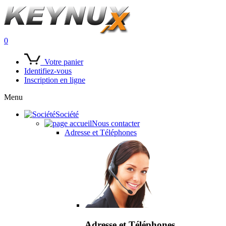
0
Votre panier
Identifiez-vous
Inscription en ligne
Menu
Société
Nous contacter
Adresse et Téléphones
Adresse et Téléphones