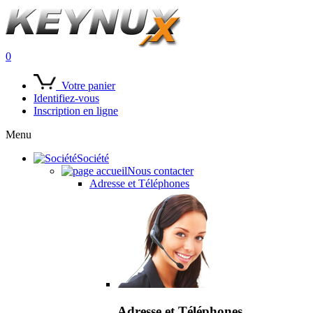
0
Votre panier
Identifiez-vous
Inscription en ligne
Menu
Société
Nous contacter
Adresse et Téléphones
Adresse et Téléphones