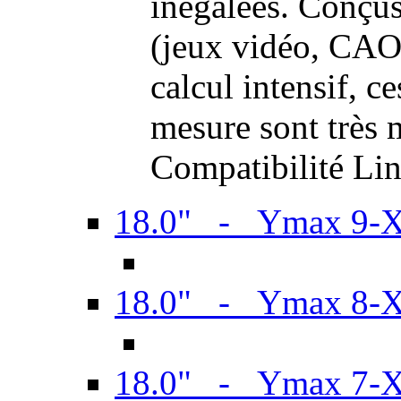
inégalées. Conçus
(jeux vidéo, CAO,
calcul intensif, c
mesure sont très m
Compatibilité Li
18.0" - Ymax 9-
18.0" - Ymax 8-
18.0" - Ymax 7-