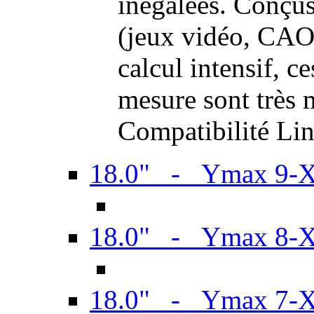
inégalées. Conçus
(jeux vidéo, CAO,
calcul intensif, c
mesure sont très m
Compatibilité Li
18.0" - Ymax 9-
18.0" - Ymax 8-
18.0" - Ymax 7-