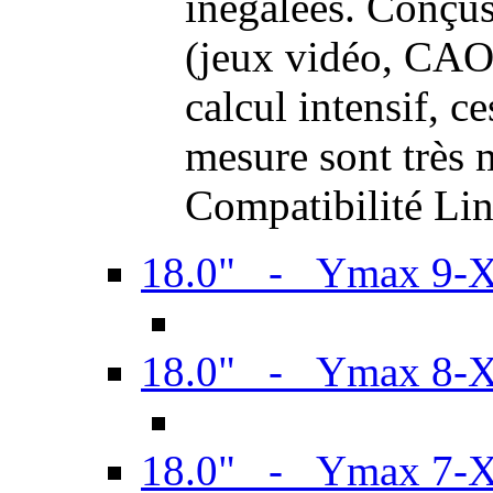
inégalées. Conçus
(jeux vidéo, CAO,
calcul intensif, c
mesure sont très m
Compatibilité Li
18.0" - Ymax 9-
18.0" - Ymax 8-
18.0" - Ymax 7-