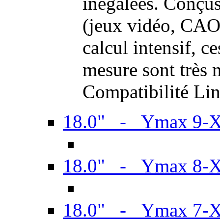
inégalées. Conçus
(jeux vidéo, CAO,
calcul intensif, c
mesure sont très m
Compatibilité Li
18.0" - Ymax 9-
18.0" - Ymax 8-
18.0" - Ymax 7-