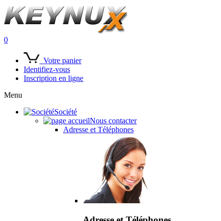
0
Votre panier
Identifiez-vous
Inscription en ligne
Menu
Société
Nous contacter
Adresse et Téléphones
Adresse et Téléphones